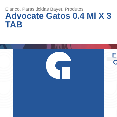
Elanco
,
Parasiticidas Bayer
,
Produtos
Advocate Gatos 0.4 Ml X 3
TAB
E