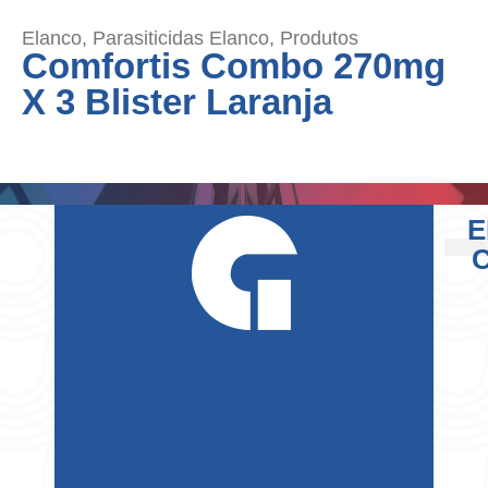
Elanco
,
Parasiticidas Elanco
,
Produtos
Comfortis Combo 270mg
X 3 Blister Laranja
E