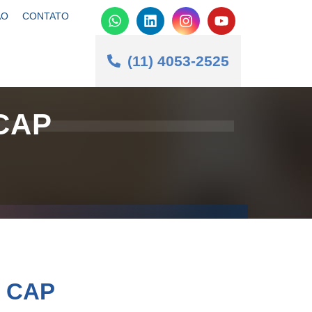
ÃO
CONTATO
(11) 4053-2525
CAP
0 CAP