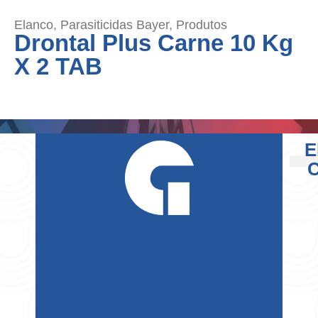
Elanco
,
Parasiticidas Bayer
,
Produtos
Drontal Plus Carne 10 Kg
X 2 TAB
E