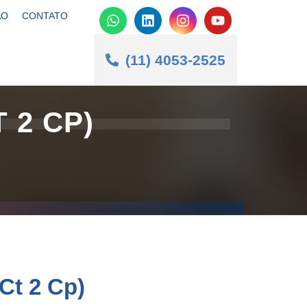
ÃO
CONTATO
(11) 4053-2525
 2 CP)
Ct 2 Cp)