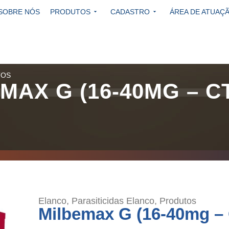
SOBRE NÓS
PRODUTOS
CADASTRO
ÁREA DE ATUAÇ
TOS
MAX G (16-40MG – CT
Elanco
,
Parasiticidas Elanco
,
Produtos
Milbemax G (16-40mg – 